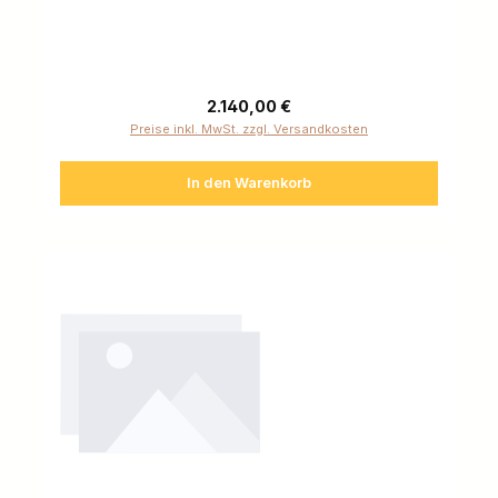
Regulärer Preis:
2.140,00 €
Preise inkl. MwSt. zzgl. Versandkosten
In den Warenkorb