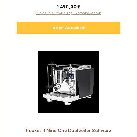
Regulärer Preis:
1.490,00 €
Preise inkl. MwSt. zzgl. Versandkosten
In den Warenkorb
Rocket R Nine One Dualboiler Schwarz