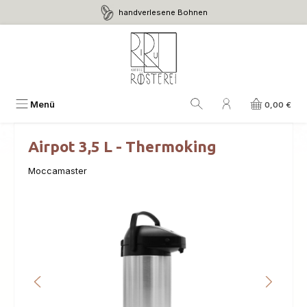
handverlesene Bohnen
Zum Hauptinhalt springen
Menü
0,00 €
Airpot 3,5 L - Thermoking
Moccamaster
Bildergalerie überspringen