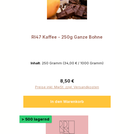
RI47 Kaffee - 250g Ganze Bohne
Inhalt:
250 Gramm
(34,00 € / 1000 Gramm)
Regulärer Preis:
8,50 €
Preise inkl. MwSt. zzgl. Versandkosten
In den Warenkorb
> 500 lagernd