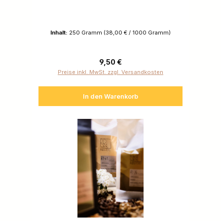
Inhalt:
250 Gramm
(38,00 € / 1000 Gramm)
Regulärer Preis:
9,50 €
Preise inkl. MwSt. zzgl. Versandkosten
In den Warenkorb