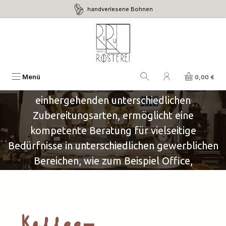
handverlesene Bohnen
Zum Hauptinhalt springen
Gastro & Office
Lösungen für den geschäftlichen Bedarf
Unser umfangreiches Wissen über
Menü
0,00 €
verschiedene Kaffeemaschinen und die damit
einhergehenden unterschiedlichen
Zubereitungsarten, ermöglicht eine
kompetente Beratung für vielseitige
Bedürfnisse in unterschiedlichen gewerblichen
Bereichen, wie zum Beispiel Office,
Gastronomie, Bildungs- und
Schulungsstätten.
Perfekten Kaffeegenuss gibt es bei uns nicht
Kaffee-
nur auswärts, sondern auch für die eigenen