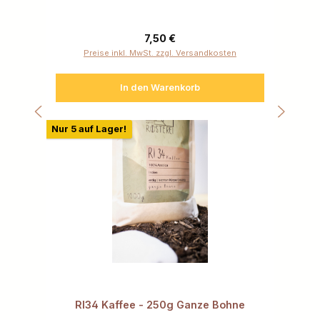
Regulärer Preis:
7,50 €
Preise inkl. MwSt. zzgl. Versandkosten
In den Warenkorb
Nur 5 auf Lager!
RI34 Kaffee - 250g Ganze Bohne