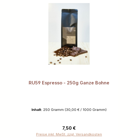
RU59 Espresso - 250g Ganze Bohne
Inhalt:
250 Gramm
(30,00 € / 1000 Gramm)
Regulärer Preis:
7,50 €
Preise inkl. MwSt. zzgl. Versandkosten