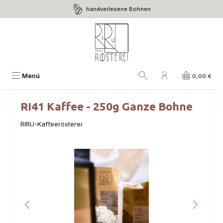
handverlesene Bohnen
Zum Hauptinhalt springen
Menü
0,00 €
RI41 Kaffee - 250g Ganze Bohne
RIRU-Kaffeerösterei
Bildergalerie überspringen