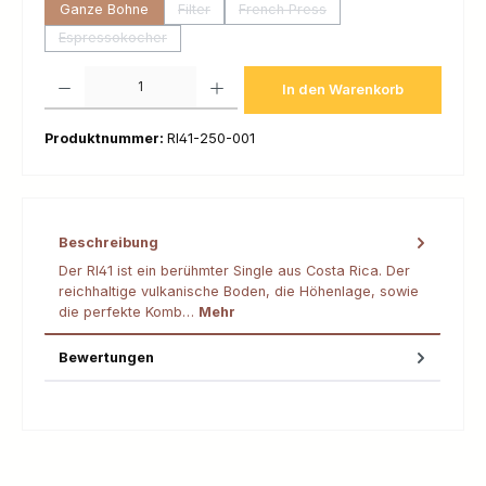
Ganze Bohne
Filter
French Press
(Diese Option ist zurzeit nicht verfügbar.)
(Diese Option ist zurzeit nicht ver
Espressokocher
(Diese Option ist zurzeit nicht verfügbar.)
Produkt Anzahl: Gib den gewünschten Wert ein oder benutze die Schaltfl
In den Warenkorb
Produktnummer:
RI41-250-001
Beschreibung
Der RI41 ist ein berühmter Single aus Costa Rica. Der
reichhaltige vulkanische Boden, die Höhenlage, sowie
die perfekte Komb…
Mehr
Bewertungen