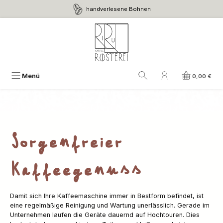
handverlesene Bohnen
Zum Hauptinhalt springen
Unser Service für Kaffeemaschinen
Menü
0,00 €
Reparatur, Reinigung, Wartung für
Kaffeemaschinen in Burscheid und
Umgebung.
Sorgenfreier
Kaffeegenuss
Damit sich Ihre Kaffeemaschine immer in Bestform befindet, ist
eine regelmäßige Reinigung und Wartung unerlässlich. Gerade im
Unternehmen laufen die Geräte dauernd auf Hochtouren. Dies