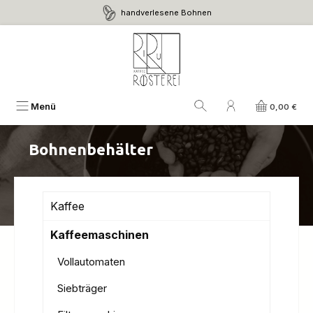
handverlesene Bohnen
Zum Hauptinhalt springen
Menü
0,00 €
Bohnenbehälter
Kaffee
Kaffeemaschinen
Vollautomaten
Siebträger