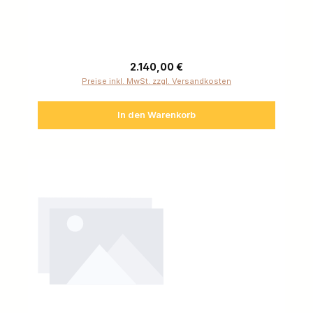
Regulärer Preis:
2.140,00 €
Preise inkl. MwSt. zzgl. Versandkosten
In den Warenkorb