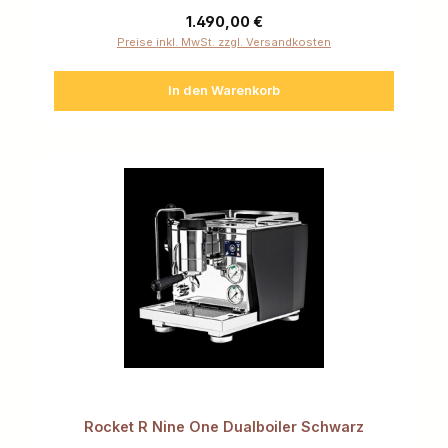
Regulärer Preis:
1.490,00 €
Preise inkl. MwSt. zzgl. Versandkosten
In den Warenkorb
Rocket R Nine One Dualboiler Schwarz