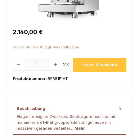
Regulärer Preis:
2.140,00 €
Preise inkl. MwSt. zzgl. Versandkosten
Produkt Anzahl: Gib den gewünschten Wert ein oder benutze die Schaltfl
Stk
In den Warenkorb
Produktnummer:
RE851E1A11
Beschreibung
Elegant designte Zweikreis-Siebträgermaschine mit
manueller E 61-Brühgruppe, Edelstahlgehäuse mit
massiven geraden Seitentei…
Mehr