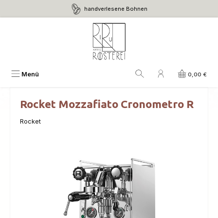
handverlesene Bohnen
Zum Hauptinhalt springen
Menü
0,00 €
Rocket Mozzafiato Cronometro R
Rocket
Bildergalerie überspringen