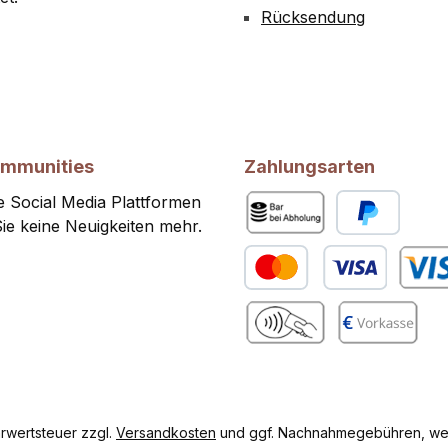
Rücksendung
ommunities
Zahlungsarten
 Social Media Plattformen
ie keine Neuigkeiten mehr.
Bar bei Abholung
PayPal
Kredit- oder Debitkarte
Benutze
gram
Benutzerdefiniertes Bild 2
Vorkasse
hrwertsteuer zzgl.
Versandkosten
und ggf. Nachnahmegebühren, wen