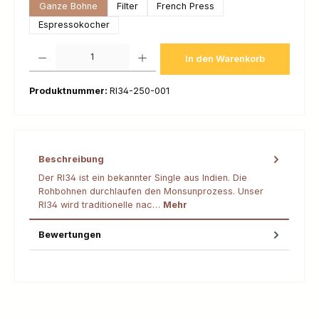
Ganze Bohne
Filter
French Press
Espressokocher
Produkt Anzahl: Gib den gewünschten Wert ein oder benutze die Schaltfl
In den Warenkorb
Produktnummer:
RI34-250-001
Beschreibung
Der RI34 ist ein bekannter Single aus Indien. Die
Rohbohnen durchlaufen den Monsunprozess. Unser
RI34 wird traditionelle nac…
Mehr
Bewertungen