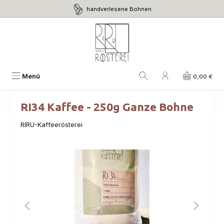
handverlesene Bohnen
Zum Hauptinhalt springen
Menü
0,00 €
RI34 Kaffee - 250g Ganze Bohne
RIRU-Kaffeerösterei
Bildergalerie überspringen