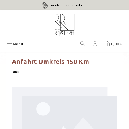
handverlesene Bohnen
Zum Hauptinhalt springen
Menü
0,00 €
Anfahrt Umkreis 150 Km
RiRu
Bildergalerie überspringen