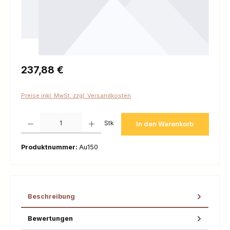
Regulärer Preis:
237,88 €
Preise inkl. MwSt. zzgl. Versandkosten
Produkt Anzahl: Gib den gewünschten Wert ein oder benutze die Schaltfl
Stk
In den Warenkorb
Produktnummer:
Au150
Beschreibung
Bewertungen