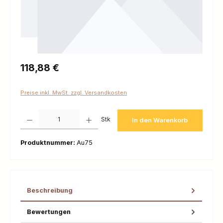
Regulärer Preis:
118,88 €
Preise inkl. MwSt. zzgl. Versandkosten
Produkt Anzahl: Gib den gewünschten Wert ein oder benutze die Schaltfl
Stk
In den Warenkorb
Produktnummer:
Au75
Beschreibung
Bewertungen