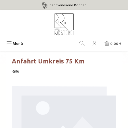
handverlesene Bohnen
Zum Hauptinhalt springen
Menü
0,00 €
Anfahrt Umkreis 75 Km
RiRu
Bildergalerie überspringen