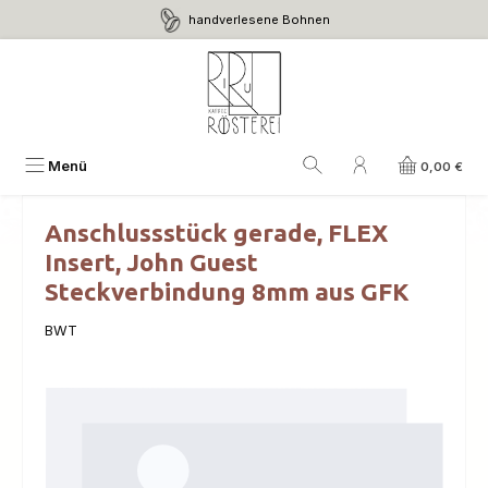
handverlesene Bohnen
Zum Hauptinhalt springen
Menü
0,00 €
Anschlussstück gerade, FLEX
Insert, John Guest
Steckverbindung 8mm aus GFK
BWT
Bildergalerie überspringen