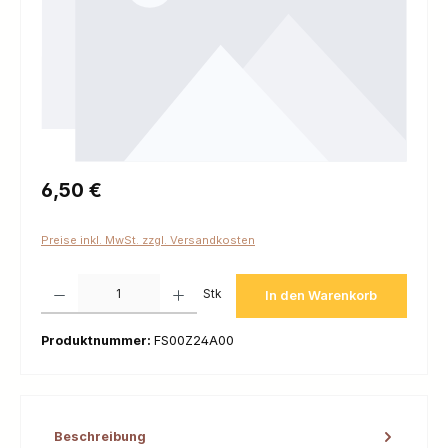
Regulärer Preis:
6,50 €
Preise inkl. MwSt. zzgl. Versandkosten
Produkt Anzahl: Gib den gewünschten Wert ein oder benutze die Schaltfl
Stk
In den Warenkorb
Produktnummer:
FS00Z24A00
Beschreibung