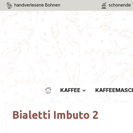
handverlesene Bohnen
schonende 
m Hauptinhalt springen
Zur Suche springen
Zur Hauptnavigation springen
KAFFEE
KAFFEEMASC
Bialetti Imbuto 2