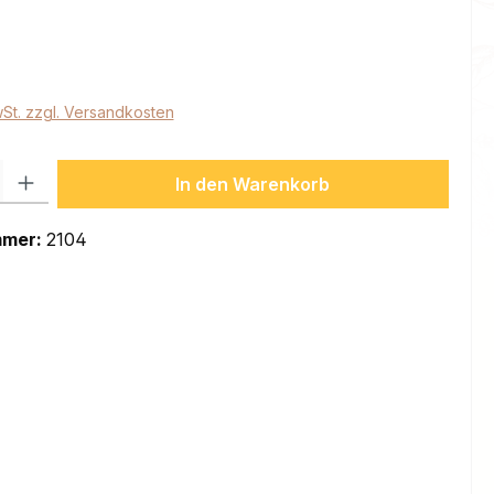
eis:
wSt. zzgl. Versandkosten
l: Gib den gewünschten Wert ein oder benutze die Schaltflächen um
In den Warenkorb
mmer:
2104