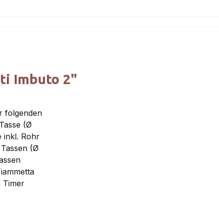
ti Imbuto 2"
r folgenden
Tasse (Ø
inkl. Rohr
 Tassen (Ø
assen
Fiammetta
 Timer