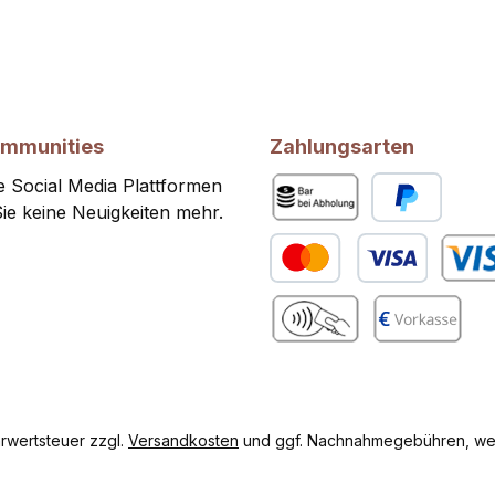
ommunities
Zahlungsarten
 Social Media Plattformen
ie keine Neuigkeiten mehr.
Bar bei Abholung
PayPal
Kredit- oder Debitkarte
Benutze
gram
Benutzerdefiniertes Bild 2
Vorkasse
hrwertsteuer zzgl.
Versandkosten
und ggf. Nachnahmegebühren, wen