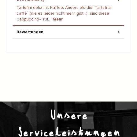
Tartufini dolci mit Kaffee. Anders als die `Tartufi al
caffè´ (die es leider nicht mehr gibt...), sind diese
Cappuccino-Trüf…
Mehr
Bewertungen
Unsere
Serviceleistungen