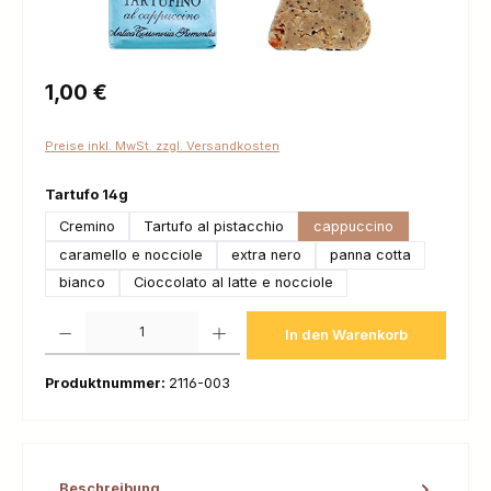
Regulärer Preis:
1,00 €
Preise inkl. MwSt. zzgl. Versandkosten
auswählen
Tartufo 14g
Cremino
Tartufo al pistacchio
cappuccino
caramello e nocciole
extra nero
panna cotta
bianco
Cioccolato al latte e nocciole
Produkt Anzahl: Gib den gewünschten Wert ein oder benutze die Schaltfl
In den Warenkorb
Produktnummer:
2116-003
Beschreibung