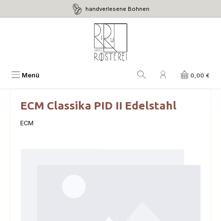
handverlesene Bohnen
Zum Hauptinhalt springen
Menü
0,00 €
ECM Classika PID II Edelstahl
ECM
Bildergalerie überspringen