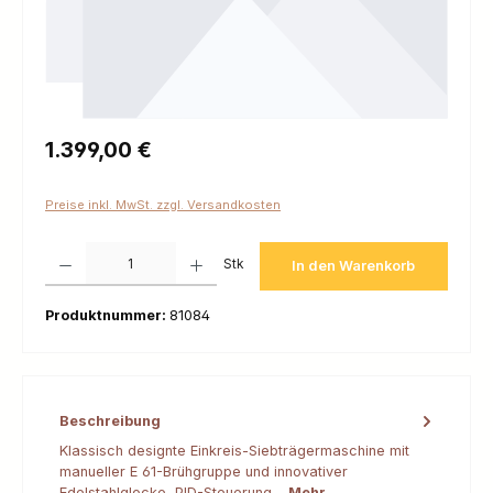
Regulärer Preis:
1.399,00 €
Preise inkl. MwSt. zzgl. Versandkosten
Produkt Anzahl: Gib den gewünschten Wert ein oder benutze die Schaltfl
Stk
In den Warenkorb
Produktnummer:
81084
Beschreibung
Klassisch designte Einkreis-Siebträgermaschine mit
manueller E 61-Brühgruppe und innovativer
Edelstahlglocke, PID-Steuerung…
Mehr