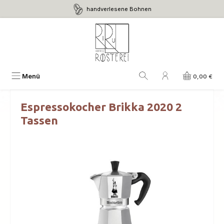
handverlesene Bohnen
Zum Hauptinhalt springen
Menü
0,00 €
Espressokocher Brikka 2020 2
Tassen
Bildergalerie überspringen