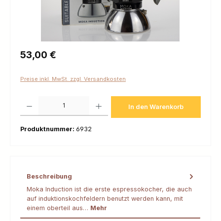
Regulärer Preis:
53,00 €
Preise inkl. MwSt. zzgl. Versandkosten
Produkt Anzahl: Gib den gewünschten Wert ein oder benutze die Schaltfl
In den Warenkorb
Produktnummer:
6932
Beschreibung
Moka Induction ist die erste espressokocher, die auch
auf induktionskochfeldern benutzt werden kann, mit
einem oberteil aus…
Mehr