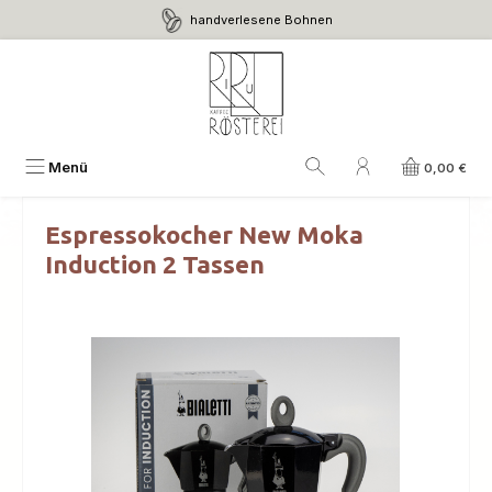
handverlesene Bohnen
Zum Hauptinhalt springen
Menü
0,00 €
Espressokocher New Moka
Induction 2 Tassen
Bildergalerie überspringen