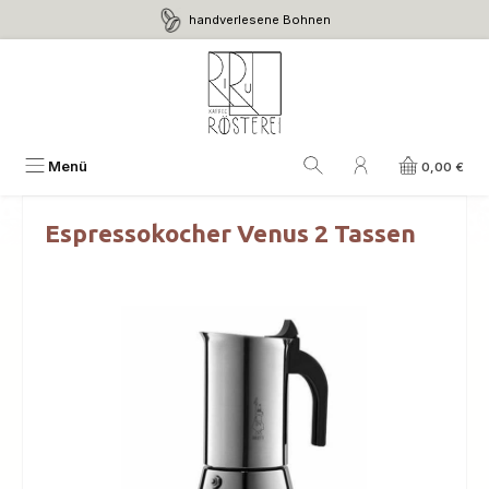
handverlesene Bohnen
Zum Hauptinhalt springen
Menü
0,00 €
Espressokocher Venus 2 Tassen
Bildergalerie überspringen