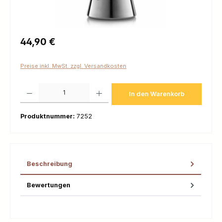
Regulärer Preis:
44,90 €
Preise inkl. MwSt. zzgl. Versandkosten
Produkt Anzahl: Gib den gewünschten Wert ein oder benutze die Schaltfl
In den Warenkorb
Produktnummer:
7252
Beschreibung
Bewertungen