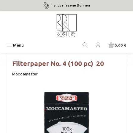
handverlesene Bohnen
Zum Hauptinhalt springen
Menü
0,00 €
Filterpaper No. 4 (100 pc) 20
Moccamaster
Bildergalerie überspringen