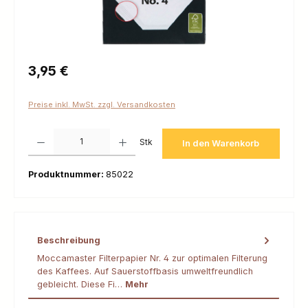
Regulärer Preis:
3,95 €
Preise inkl. MwSt. zzgl. Versandkosten
Produkt Anzahl: Gib den gewünschten Wert ein oder benutze die Schaltfl
Stk
In den Warenkorb
Produktnummer:
85022
Beschreibung
Moccamaster Filterpapier Nr. 4 zur optimalen Filterung
des Kaffees. Auf Sauerstoffbasis umweltfreundlich
gebleicht. Diese Fi…
Mehr