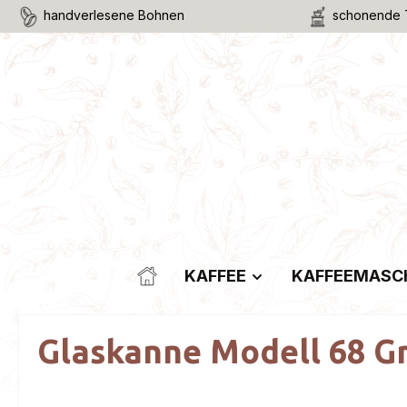
handverlesene Bohnen
schonende 
m Hauptinhalt springen
Zur Suche springen
Zur Hauptnavigation springen
KAFFEE
KAFFEEMASC
Glaskanne Modell 68 G