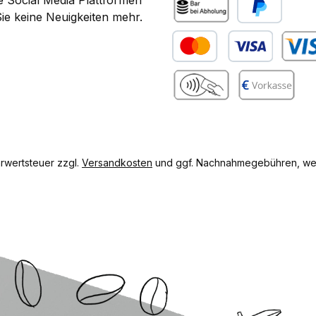
 Social Media Plattformen
ie keine Neuigkeiten mehr.
Bar bei Abholung
PayPal
Kredit- oder Debitkarte
Benutze
gram
Benutzerdefiniertes Bild 2
Vorkasse
hrwertsteuer zzgl.
Versandkosten
und ggf. Nachnahmegebühren, wen