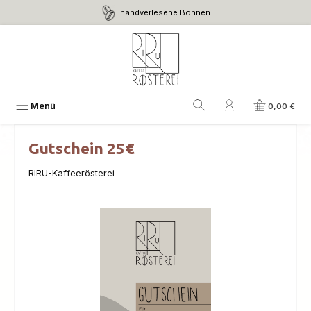
handverlesene Bohnen
Zum Hauptinhalt springen
Menü
0,00 €
Gutschein 25€
RIRU-Kaffeerösterei
Bildergalerie überspringen