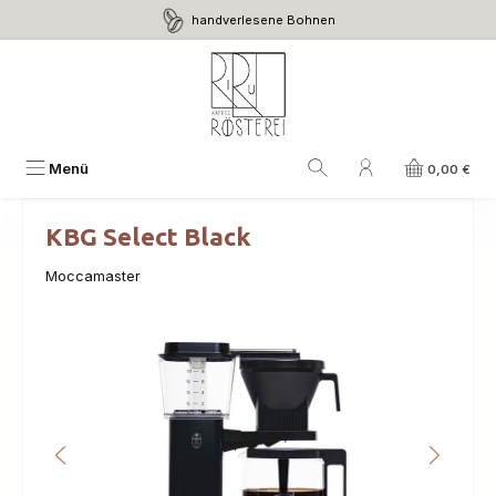
handverlesene Bohnen
Zum Hauptinhalt springen
Menü
0,00 €
KBG Select Black
Moccamaster
Bildergalerie überspringen