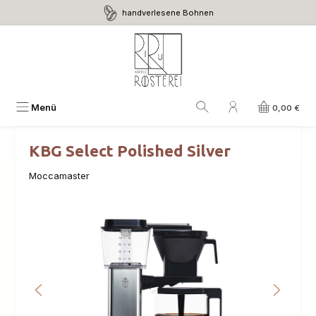
handverlesene Bohnen
Zum Hauptinhalt springen
Menü
0,00 €
KBG Select Polished Silver
Moccamaster
Bildergalerie überspringen