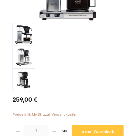
Regulärer Preis:
259,00 €
Preise inkl. MwSt. zzgl. Versandkosten
Produkt Anzahl: Gib den gewünschten Wert ein oder benutze die Schaltfl
Stk
In den Warenkorb