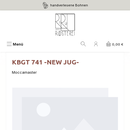
handverlesene Bohnen
Zum Hauptinhalt springen
Menü
0,00 €
KBGT 741 -NEW JUG-
Moccamaster
Bildergalerie überspringen