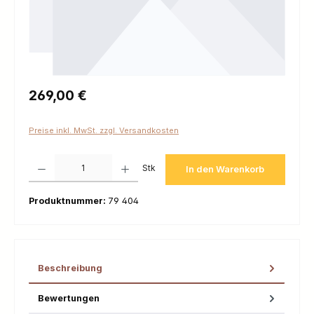
Regulärer Preis:
269,00 €
Preise inkl. MwSt. zzgl. Versandkosten
Produkt Anzahl: Gib den gewünschten Wert ein oder benutze die Schaltfl
Stk
In den Warenkorb
Produktnummer:
79 404
Beschreibung
Bewertungen