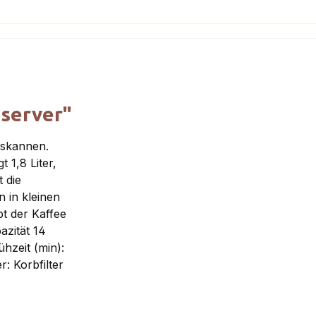
server"
askannen.
1,8 Liter,
 die
 in kleinen
bt der Kaffee
zität 14
ühzeit (min):
r: Korbfilter