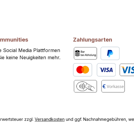
ommunities
Zahlungsarten
 Social Media Plattformen
ie keine Neuigkeiten mehr.
Bar bei Abholung
PayPal
Kredit- oder Debitkarte
Benutze
gram
Benutzerdefiniertes Bild 2
Vorkasse
hrwertsteuer zzgl.
Versandkosten
und ggf. Nachnahmegebühren, wen