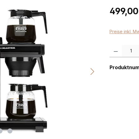
Regulärer Pr
499,00
Preise inkl. M
Produkt Anzah
Produktnu