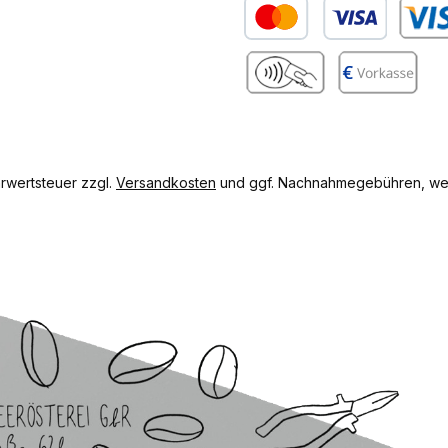
Kredit- oder Debitkarte
Benutze
gram
Benutzerdefiniertes Bild 2
Vorkasse
hrwertsteuer zzgl.
Versandkosten
und ggf. Nachnahmegebühren, wen