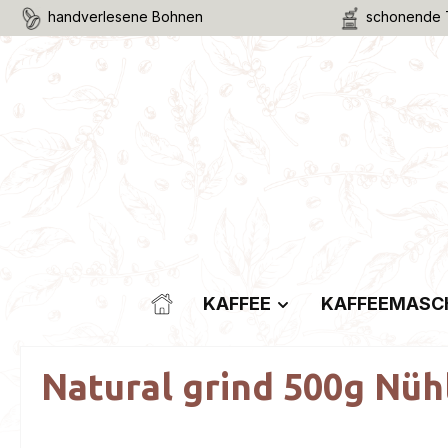
handverlesene Bohnen
schonende 
m Hauptinhalt springen
Zur Suche springen
Zur Hauptnavigation springen
KAFFEE
KAFFEEMASC
Natural grind 500g Nüh