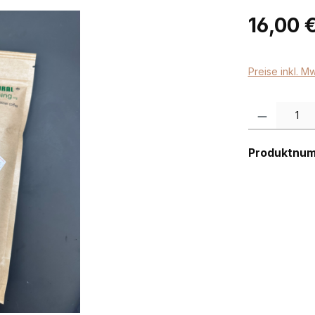
Regulärer Pr
16,00 
Preise inkl. M
Produkt Anzah
Produktnu