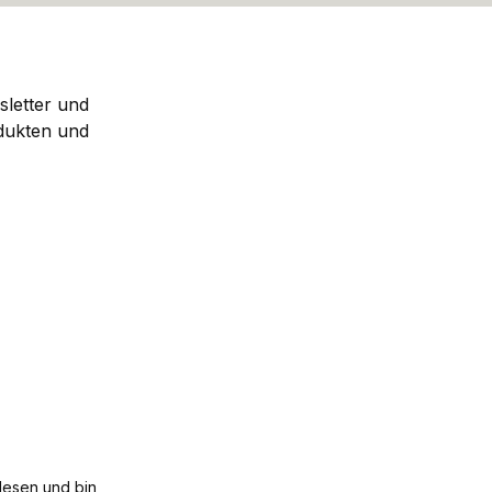
sletter und
dukten und
esen und bin