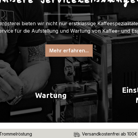
Unsere Serviceleistunge
erösterei bieten wir nicht nur erstklassige Kaffeespezialitä
Service für die Aufstellung und Wartung von Kaffee- und E
Mehr erfahren...
Eins
Wartung
Trommelröstung
Versandkostenfrei ab 100€