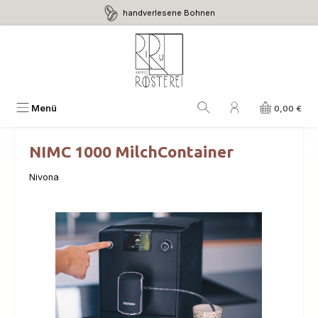
handverlesene Bohnen
Zum Hauptinhalt springen
Menü
0,00 €
NIMC 1000 MilchContainer
Nivona
Bildergalerie überspringen