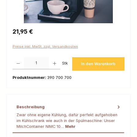
Regulärer Preis:
21,95 €
Preise inkl. MwSt. zzgl. Versandkosten
Produkt Anzahl: Gib den gewünschten Wert ein oder benutze die Schaltfl
Stk
In den Warenkorb
Produktnummer:
390 700 700
Beschreibung
Zwar ohne eigene Kühlung, dafür perfekt aufgehoben
im Kühlschrank wie auch in der Spülmaschine: Unser
MilchContainer NIMC 10…
Mehr