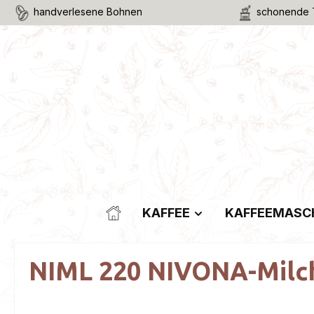
handverlesene Bohnen
schonende 
m Hauptinhalt springen
Zur Suche springen
Zur Hauptnavigation springen
KAFFEE
KAFFEEMASC
NIML 220 NIVONA-Milc