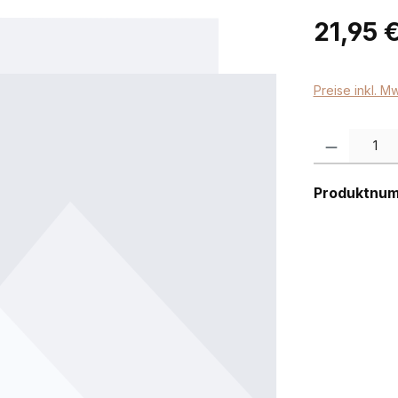
Regulärer Pr
21,95 
Preise inkl. M
Produkt Anzah
Produktnu