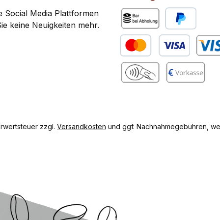
 Social Media Plattformen
ie keine Neuigkeiten mehr.
Bar bei Abholung
PayPal
Kredit- oder Debitkarte
Benutze
gram
Benutzerdefiniertes Bild 2
Vorkasse
hrwertsteuer zzgl.
Versandkosten
und ggf. Nachnahmegebühren, wen