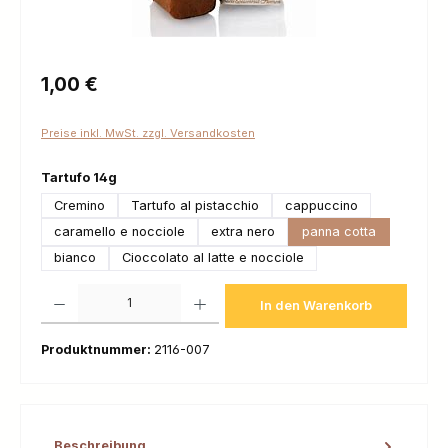
Regulärer Preis:
1,00 €
Preise inkl. MwSt. zzgl. Versandkosten
auswählen
Tartufo 14g
Cremino
Tartufo al pistacchio
cappuccino
caramello e nocciole
extra nero
panna cotta
bianco
Cioccolato al latte e nocciole
Produkt Anzahl: Gib den gewünschten Wert ein oder benutze die Schaltfl
In den Warenkorb
Produktnummer:
2116-007
Beschreibung