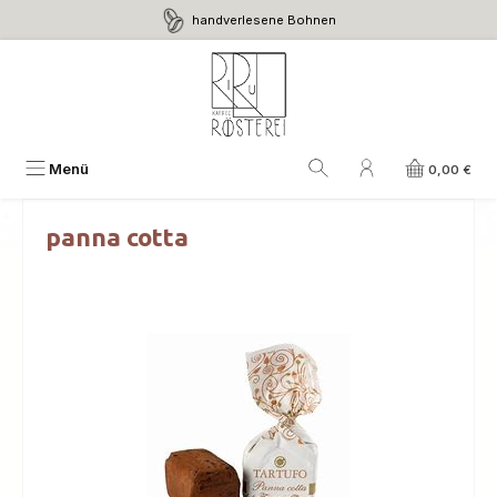
handverlesene Bohnen
Zum Hauptinhalt springen
Menü
0,00 €
panna cotta
Bildergalerie überspringen