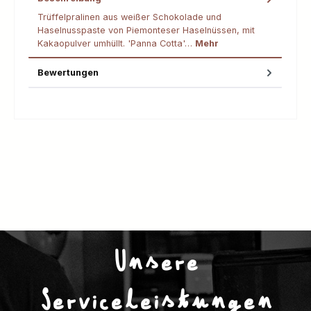
Trüffelpralinen aus weißer Schokolade und
Haselnusspaste von Piemonteser Haselnüssen, mit
Kakaopulver umhüllt. 'Panna Cotta'…
Mehr
Bewertungen
Unsere
Serviceleistungen