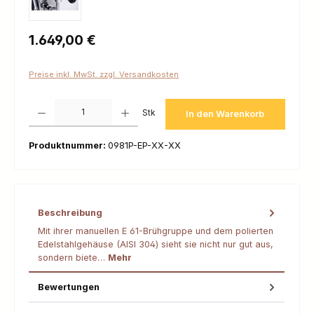
Regulärer Preis:
1.649,00 €
Preise inkl. MwSt. zzgl. Versandkosten
Produkt Anzahl: Gib den gewünschten Wert ein oder benutze die Schaltfl
Stk
In den Warenkorb
Produktnummer:
0981P-EP-XX-XX
Beschreibung
Mit ihrer manuellen E 61-Brühgruppe und dem polierten
Edelstahlgehäuse (AISI 304) sieht sie nicht nur gut aus,
sondern biete…
Mehr
Bewertungen