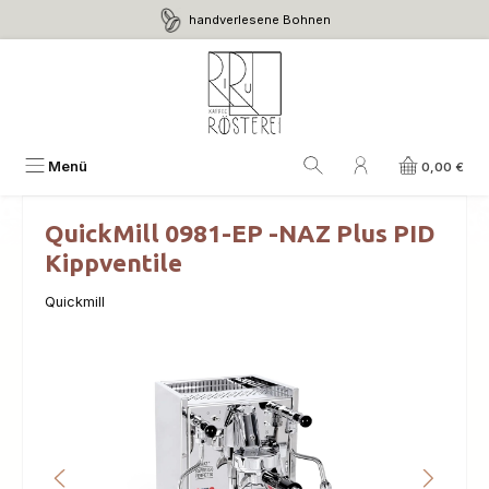
handverlesene Bohnen
Zum Hauptinhalt springen
Menü
0,00 €
QuickMill 0981-EP -NAZ Plus PID
Kippventile
Quickmill
Bildergalerie überspringen