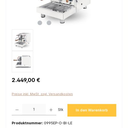
Regulärer Preis:
2.449,00 €
Preise inkl. MwSt. zzgl. Versandkosten
Produkt Anzahl: Gib den gewünschten Wert ein oder benutze die Schaltfl
Stk
In den Warenkorb
Produktnummer:
0995EP-O-BI-LE