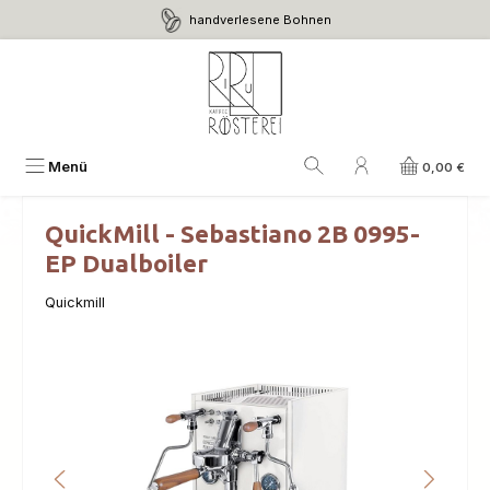
handverlesene Bohnen
Zum Hauptinhalt springen
Menü
0,00 €
QuickMill - Sebastiano 2B 0995-
EP Dualboiler
Quickmill
Bildergalerie überspringen