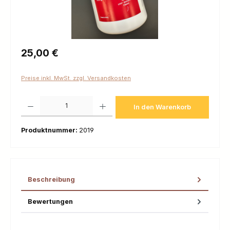
Regulärer Preis:
25,00 €
Preise inkl. MwSt. zzgl. Versandkosten
Produkt Anzahl: Gib den gewünschten Wert ein oder benutze die Schaltfl
In den Warenkorb
Produktnummer:
2019
Beschreibung
Bewertungen