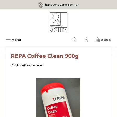
handverlesene Bohnen
Zum Hauptinhalt springen
Menü
0,00 €
REPA Coffee Clean 900g
RIRU-Kaffeerösterei
Bildergalerie überspringen