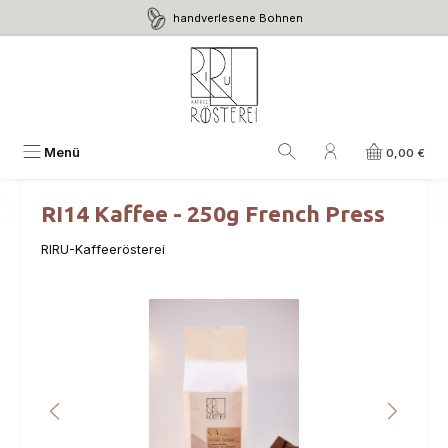
handverlesene Bohnen
Zum Hauptinhalt springen
Menü
0,00 €
RI14 Kaffee - 250g French Press
RIRU-Kaffeerösterei
Bildergalerie überspringen