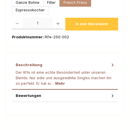
Ganze Bohne
Filter
French Press
Espressokocher
Produkt Anzahl: Gib den gewünschten Wert ein oder benutze die Schaltfl
In den Warenkorb
Produktnummer:
RI14-250-002
Beschreibung
Der RI14 ist eine echte Besonderheit unter unseren
Blends. Nur edle und ausgewählte Singles machen ihn
so perfekt. Er hat ei…
Mehr
Bewertungen