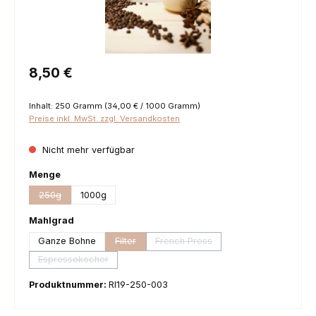
Regulärer Preis:
8,50 €
Inhalt:
250 Gramm
(34,00 € / 1000 Gramm)
Preise inkl. MwSt. zzgl. Versandkosten
Nicht mehr verfügbar
auswählen
Menge
250g
1000g
(Diese Option ist zurzeit nicht verfügbar.)
auswählen
Mahlgrad
Ganze Bohne
Filter
French Press
(Diese Option ist zurzeit nicht verfügbar.)
(Diese Option ist zurzeit nicht ver
Espressokocher
(Diese Option ist zurzeit nicht verfügbar.)
Produktnummer:
RI19-250-003