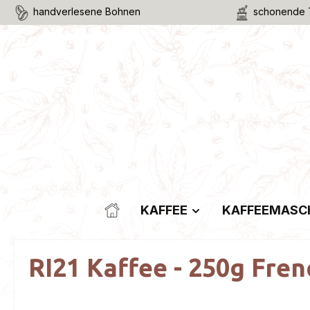
handverlesene Bohnen
schonende 
m Hauptinhalt springen
Zur Suche springen
Zur Hauptnavigation springen
KAFFEE
KAFFEEMASC
RI21 Kaffee - 250g Fren