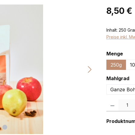
Regulärer Pr
8,50 €
Inhalt:
250 Gr
Preise inkl. M
ausw
Menge
250g
1
au
Mahlgrad
Ganze Bo
Produkt Anzah
Produktnu