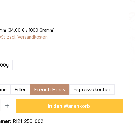
eis:
amm
(34,00 € / 1000 Gramm)
wSt. zzgl. Versandkosten
ählen
000g
swählen
hne
Filter
French Press
Espressokocher
l: Gib den gewünschten Wert ein oder benutze die Schaltflächen um
In den Warenkorb
mmer:
RI21-250-002