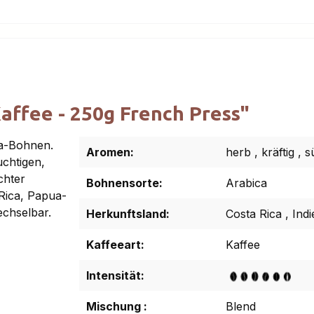
affee - 250g French Press"
a-Bohnen.
Aromen:
herb
,
kräftig
,
s
uchtigen,
chter
Bohnensorte:
Arabica
 Rica, Papua-
chselbar.
Herkunftsland:
Costa Rica
,
Ind
Kaffeeart:
Kaffee
Intensität:
Mischung :
Blend