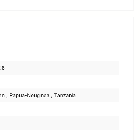
üß
ien
,
Papua-Neuginea
,
Tanzania