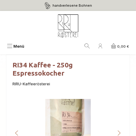
handverlesene Bohnen
Zum Hauptinhalt springen
Menü
0,00 €
RI34 Kaffee - 250g
Espressokocher
RIRU-Kaffeerösterei
Bildergalerie überspringen