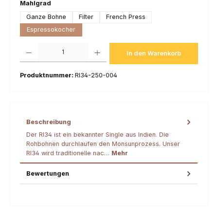
auswählen
Mahlgrad
Ganze Bohne
Filter
French Press
Espressokocher
Produkt Anzahl: Gib den gewünschten Wert ein oder benutze die Schaltfl
In den Warenkorb
Produktnummer:
RI34-250-004
Beschreibung
Der RI34 ist ein bekannter Single aus Indien. Die
Rohbohnen durchlaufen den Monsunprozess. Unser
RI34 wird traditionelle nac…
Mehr
Bewertungen