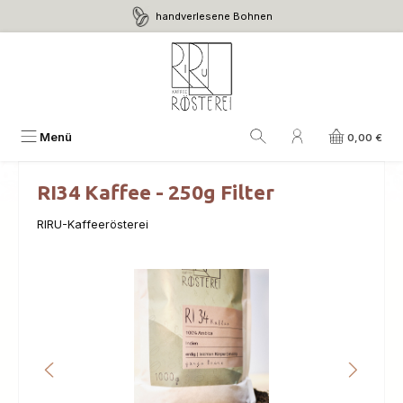
handverlesene Bohnen
Zum Hauptinhalt springen
Menü
0,00 €
RI34 Kaffee - 250g Filter
RIRU-Kaffeerösterei
Bildergalerie überspringen