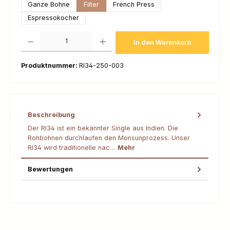
Ganze Bohne
Filter
French Press
Espressokocher
Produkt Anzahl: Gib den gewünschten Wert ein oder benutze die Schaltfl
In den Warenkorb
Produktnummer:
RI34-250-003
Beschreibung
Der RI34 ist ein bekannter Single aus Indien. Die
Rohbohnen durchlaufen den Monsunprozess. Unser
RI34 wird traditionelle nac…
Mehr
Bewertungen