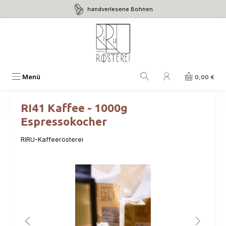
handverlesene Bohnen
Zum Hauptinhalt springen
Menü
0,00 €
RI41 Kaffee - 1000g
Espressokocher
RIRU-Kaffeerösterei
Bildergalerie überspringen