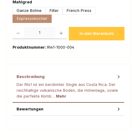
auswählen
Mahlgrad
Ganze Bohne
Filter
French Press
Espressokocher
Produkt Anzahl: Gib den gewünschten Wert ein oder benutze die Schaltfl
In den Warenkorb
Produktnummer:
RI41-1000-004
Beschreibung
Der RI41 ist ein berühmter Single aus Costa Rica. Der
reichhaltige vulkanische Boden, die Höhenlage, sowie
die perfekte Komb…
Mehr
Bewertungen