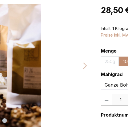
Regulärer Pr
28,50 
Inhalt:
1 Kilog
Preise inkl. M
ausw
Menge
250g
10
(Diese Opt
au
Mahlgrad
Ganze Bo
Produkt Anzah
Produktnu