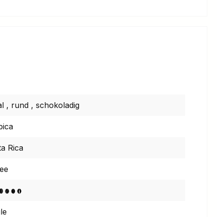
al
,
rund
,
schokoladig
bica
a Rica
fee
le