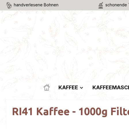
handverlesene Bohnen
schonende 
m Hauptinhalt springen
Zur Suche springen
Zur Hauptnavigation springen
KAFFEE
KAFFEEMASC
RI41 Kaffee - 1000g Filt