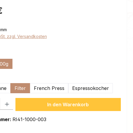
eis:
€
ramm
wSt. zzgl. Versandkosten
ählen
00g
ion ist zurzeit nicht verfügbar.)
swählen
hne
Filter
French Press
Espressokocher
l: Gib den gewünschten Wert ein oder benutze die Schaltflächen um
In den Warenkorb
mmer:
RI41-1000-003