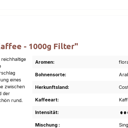
ffee - 1000g Filter"
 reichhaltige
Aromen:
flor
e
rschlag
Bohnensorte:
Ara
lung eines
he zwischen
Herkunftsland:
Cost
d der
Kaffeeart:
Kaf
chön rund.
Intensität:
Mischung :
Sing