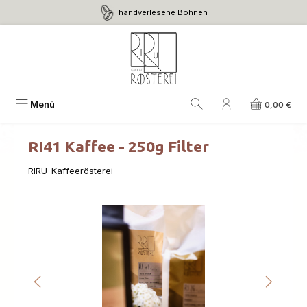
handverlesene Bohnen
Zum Hauptinhalt springen
Menü
0,00 €
RI41 Kaffee - 250g Filter
RIRU-Kaffeerösterei
Bildergalerie überspringen