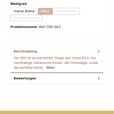
auswählen
Mahlgrad
Ganze Bohne
Filter
French Press
(Diese Option ist zurzeit nicht verfügbar.)
(Diese Option ist zurzeit nicht ver
Espressokocher
(Diese Option ist zurzeit nicht verfügbar.)
Produktnummer:
RI41-250-003
Beschreibung
Der RI41 ist ein berühmter Single aus Costa Rica. Der
reichhaltige vulkanische Boden, die Höhenlage, sowie
die perfekte Komb…
Mehr
Bewertungen