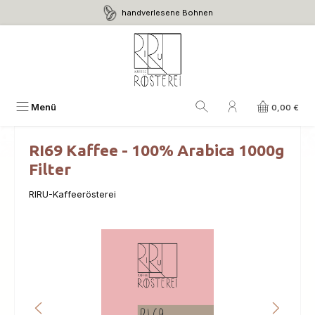
handverlesene Bohnen
Zum Hauptinhalt springen
Menü
0,00 €
RI69 Kaffee - 100% Arabica 1000g
Filter
RIRU-Kaffeerösterei
Bildergalerie überspringen