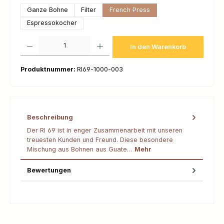
Ganze Bohne
Filter
French Press
Espressokocher
Produkt Anzahl: Gib den gewünschten Wert ein oder benutze die Schaltfl
In den Warenkorb
Produktnummer:
RI69-1000-003
Beschreibung
Der RI 69 ist in enger Zusammenarbeit mit unseren
treuesten Kunden und Freund. Diese besondere
Mischung aus Bohnen aus Guate…
Mehr
Bewertungen