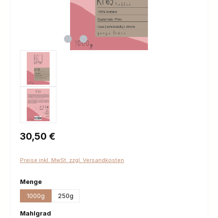
Regulärer Preis:
30,50 €
Preise inkl. MwSt. zzgl. Versandkosten
auswählen
Menge
1000g
250g
auswählen
Mahlgrad