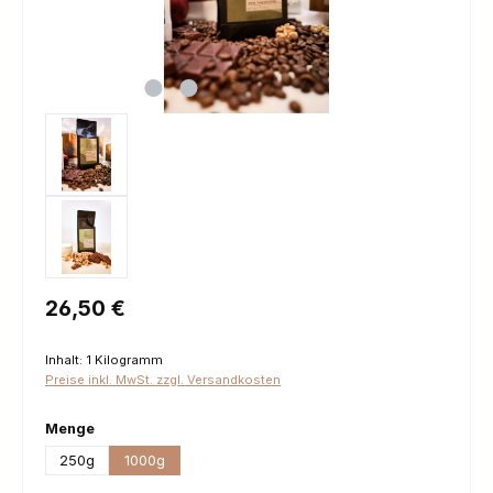
Regulärer Preis:
26,50 €
Inhalt:
1 Kilogramm
Preise inkl. MwSt. zzgl. Versandkosten
auswählen
Menge
250g
1000g