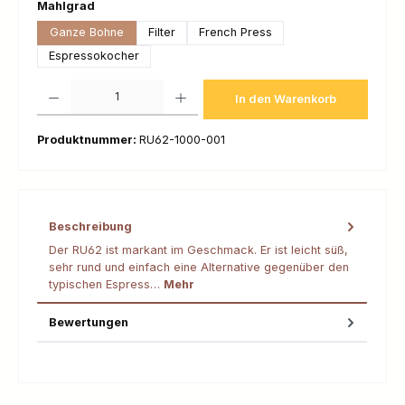
auswählen
Mahlgrad
Ganze Bohne
Filter
French Press
Espressokocher
Produkt Anzahl: Gib den gewünschten Wert ein oder benutze die Schaltfl
In den Warenkorb
Produktnummer:
RU62-1000-001
Beschreibung
Der RU62 ist markant im Geschmack. Er ist leicht süß,
sehr rund und einfach eine Alternative gegenüber den
typischen Espress…
Mehr
Bewertungen