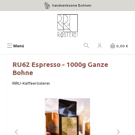
handverlesene Bohnen
Zum Hauptinhalt springen
Menü
0,00 €
RU62 Espresso - 1000g Ganze
Bohne
RIRU-Kaffeerösterei
Bildergalerie überspringen