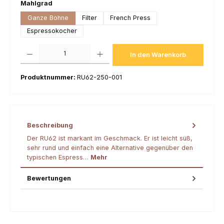
auswählen
Mahlgrad
Ganze Bohne
Filter
French Press
Espressokocher
Produkt Anzahl: Gib den gewünschten Wert ein oder benutze die Schaltfl
In den Warenkorb
Produktnummer:
RU62-250-001
Beschreibung
Der RU62 ist markant im Geschmack. Er ist leicht süß,
sehr rund und einfach eine Alternative gegenüber den
typischen Espress…
Mehr
Bewertungen