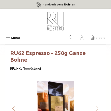
handverlesene Bohnen
Zum Hauptinhalt springen
Menü
0,00 €
RU62 Espresso - 250g Ganze
Bohne
RIRU-Kaffeerösterei
Bildergalerie überspringen