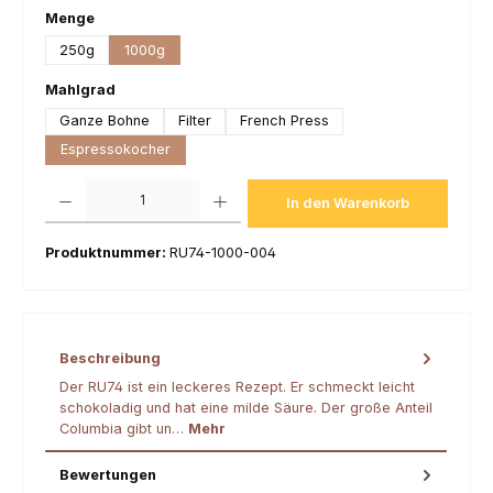
auswählen
Menge
250g
1000g
auswählen
Mahlgrad
Ganze Bohne
Filter
French Press
Espressokocher
Produkt Anzahl: Gib den gewünschten Wert ein oder benutze die Schaltfl
In den Warenkorb
Produktnummer:
RU74-1000-004
Beschreibung
Der RU74 ist ein leckeres Rezept. Er schmeckt leicht
schokoladig und hat eine milde Säure. Der große Anteil
Columbia gibt un…
Mehr
Bewertungen