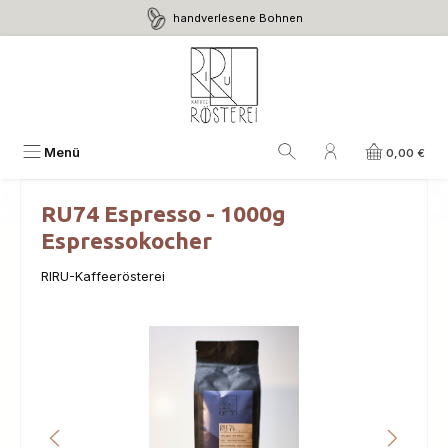
handverlesene Bohnen
Zum Hauptinhalt springen
Menü
0,00 €
RU74 Espresso - 1000g
Espressokocher
RIRU-Kaffeerösterei
Bildergalerie überspringen