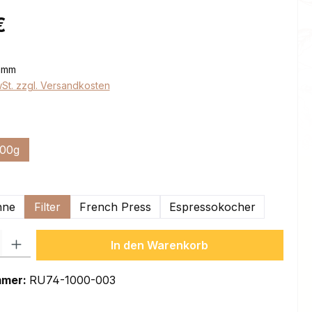
eis:
€
ramm
wSt. zzgl. Versandkosten
ählen
00g
swählen
hne
Filter
French Press
Espressokocher
l: Gib den gewünschten Wert ein oder benutze die Schaltflächen um
In den Warenkorb
mmer:
RU74-1000-003