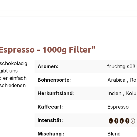
spresso - 1000g Filter"
 schokoladig
Aromen:
fruchtig süß
gibt uns
d er einfach
Bohnensorte:
Arabica
,
Ro
rschiedenen
Herkunftsland:
Indien
,
Kol
Kaffeeart:
Espresso
Intensität:
Mischung :
Blend