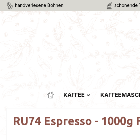
handverlesene Bohnen
schonende 
m Hauptinhalt springen
Zur Suche springen
Zur Hauptnavigation springen
KAFFEE
KAFFEEMASC
RU74 Espresso - 1000g F