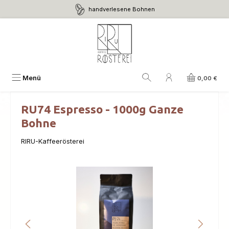
handverlesene Bohnen
Zum Hauptinhalt springen
Menü
0,00 €
RU74 Espresso - 1000g Ganze
Bohne
RIRU-Kaffeerösterei
Bildergalerie überspringen