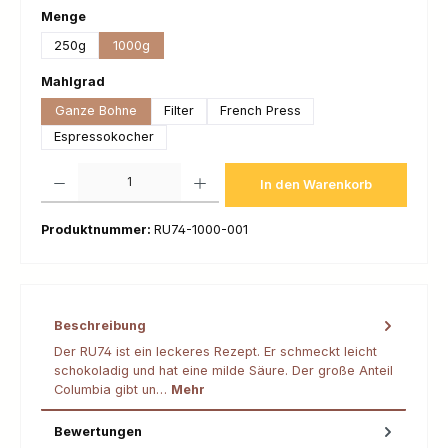
auswählen
Menge
250g
1000g
auswählen
Mahlgrad
Ganze Bohne
Filter
French Press
Espressokocher
Produkt Anzahl: Gib den gewünschten Wert ein oder benutze die Schaltfl
In den Warenkorb
Produktnummer:
RU74-1000-001
Beschreibung
Der RU74 ist ein leckeres Rezept. Er schmeckt leicht
schokoladig und hat eine milde Säure. Der große Anteil
Columbia gibt un…
Mehr
Bewertungen