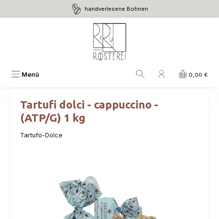
handverlesene Bohnen
Zum Hauptinhalt springen
Menü
0,00 €
Tartufi dolci - cappuccino -
(ATP/G) 1 kg
Tartufo-Dolce
Bildergalerie überspringen