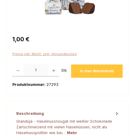
Regulärer Preis:
1,00 €
Preise inkl. MwSt. zzgl. Versandkosten
Produkt Anzahl: Gib den gewünschten Wert ein oder benutze die Schaltfl
Stk
In den Warenkorb
Produktnummer:
27293
Beschreibung
Gianduja - Haselnussnougat mit weißer Schokolade
Zartschmelzend mit vielen Haselnüssen, nicht als
Haselnusspslitter wie bei…
Mehr