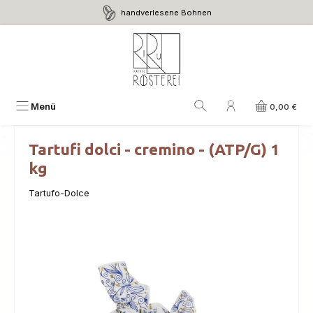
handverlesene Bohnen
Zum Hauptinhalt springen
Menü
0,00 €
Tartufi dolci - cremino - (ATP/G) 1
kg
Tartufo-Dolce
Bildergalerie überspringen