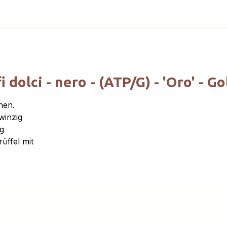
olci - nero - (ATP/G) - 'Oro' - Go
nen.
winzig
ig
üffel mit