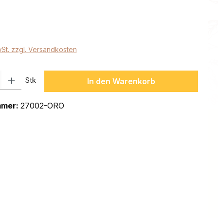
eis:
wSt. zzgl. Versandkosten
l: Gib den gewünschten Wert ein oder benutze die Schaltflächen um
Stk
In den Warenkorb
mmer:
27002-ORO