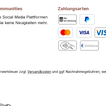
ommunities
Zahlungsarten
 Social Media Plattformen
ie keine Neuigkeiten mehr.
Bar bei Abholung
PayPal
Kredit- oder Debitkarte
Benutze
gram
Benutzerdefiniertes Bild 2
Vorkasse
hrwertsteuer zzgl.
Versandkosten
und ggf. Nachnahmegebühren, wen