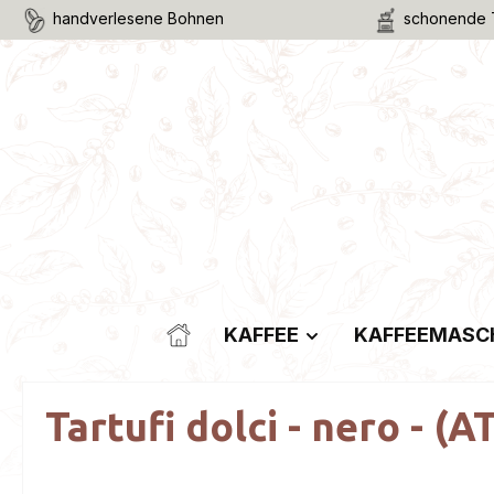
handverlesene Bohnen
schonende 
m Hauptinhalt springen
Zur Suche springen
Zur Hauptnavigation springen
KAFFEE
KAFFEEMASC
Tartufi dolci - nero - (A