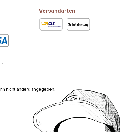
Versandarten
GLS
Abholung
rdefiniertes Bild 1
n nicht anders angegeben.